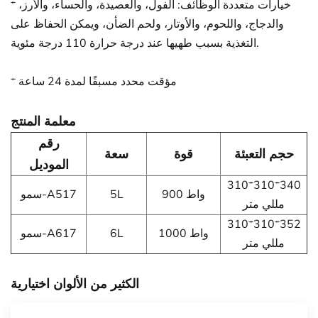
* خيارات متعددة الوظائف: الفول، والعصيدة، والحساء، والأرز،
والدجاج، واللحوم، والأوتار، ولحم الضأن، ويمكن الحفاظ على
التغذية بسبب طهيها عند درجة حرارة 110 درجة مئوية.
* مؤقت محدد مسبقًا لمدة 24 ساعة
معلمة المنتج
رقم
حجم التعبئة
قوة
سعة
الموديل
310*310*340
900 واط
5L
سمو-A517
مللي متر
310*310*352
1000 واط
6L
سمو-A617
مللي متر
الكثير من الألوان اختيارية