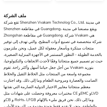
ملف الشركة
تقع شركة Shenzhen Vvakam Technolog Co., Ltd. في مدينة
Shenzhen في مقاطعة Guangdong، ويقع مصنعنا في مدينة
Zhongshan في مقاطعة Guangdong. شركة Vvakam هي
شركة متخصصة في تصنيع أدوات المطبخ، والتي تهدف إلى توفير
منتجات مبتكرة وبأسعار معقولة لكل عميل، ونحن ملتزمون
بالخدمة الطويلة - التطور المستمر في الأجهزة المنزلية الصغيرة،
حيث تم تصميم جميع منتجاتنا وفقًا لأحدث الاتجاهات والتكنولوجيا،
من أجل جعل حياتنا أسهل وأكثر راحة. تقوم Vvakam بتوريد
مجموعة واسعة من المنتجات مثل الخلاط الثقيل والخلاط
الصامت والعصارة ومروحية الطعام وما إلى ذلك. وقد اجتازت
معظم منتجاتنا معايير الاختبار الدولية الصارمة التي نفذتها
مختبرات معروفة وحصلت على شهادات مثل CE وEMC وLVD
وCB و RoHs، LFGB وما إلى ذلك. نحن فريق مليء بالإلهام
والعاطفة، ونحن لا نقدم فقط جودة وخدمة من الدرجة الأولى،