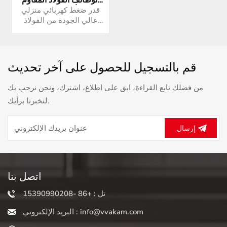
الوظائف الفولاذ المقاوم
للصدأ الذكية طنجرة
قدر ضغط كهربائي منزلي
الضغط الكهربائية
عالي الجودة من الفولاذ
المقاوم للصدأ
قم بالتسجيل للحصول على آخر تحديث
من فضلك تابع القراءة، ابق على اطلاع، اشترك، ونحن نرحب بك
لتخبرنا برأيك.
إرسال
اتصل بنا
تل : +86 -15390990208
البريد الإلكتروني : info@vvakam.com