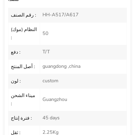
HH-A517/A617
رقم الصنف :
النظام (موك)
50
:
T/T
دفع :
guangdong ,china
أصل المنتج :
custom
لون :
ميناء الشحن
Guangzhou
:
45 days
فترة إنتاج :
2.25Kg
ثقل :