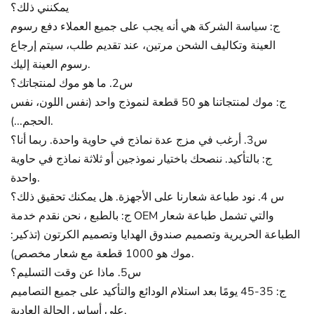
يمكنني ذلك؟
ج: سياسة الشركة هي أنه يجب على جميع العملاء دفع رسوم
العينة وتكاليف الشحن مرتين، عند تقديم طلب، سيتم إرجاع
رسوم العينة إليك.
س2. ما هو موك لمنتجاتك؟
ج: موك لمنتجاتنا هو 50 قطعة لنموذج واحد (نفس اللون، نفس
الحجم...).
س3. أرغب في مزج عدة نماذج في حاوية واحدة. ربما أنا؟
ج: بالتأكيد. ننصحك باختيار نموذجين أو ثلاثة نماذج في حاوية
واحدة.
س 4. نود طباعة شعارنا على الأجهزة. هل يمكنك تحقيق ذلك؟
ج: بالطبع ، نحن نقدم خدمة OEM والتي تشمل طباعة شعار
الطباعة الحريرية وتصميم صندوق الهدايا وتصميم الكرتون (تذكير:
موك هو 1000 قطعة مع شعار مخصص).
س5. ماذا عن وقت التسليم؟
ج: 35-45 يومًا بعد استلام الودائع والتأكيد على جميع التصاميم
على أساس الحالة العادية.