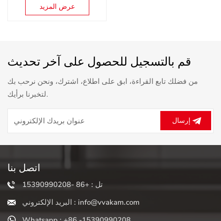
مطاحن الطعام آلة اللحوم
عرض المزيد
المفرمة
قم بالتسجيل للحصول على آخر تحديث
من فضلك تابع القراءة، ابق على اطلاع، اشترك، ونحن نرحب بك
لتخبرنا برأيك.
إرسال
اتصل بنا
تل : +86 -15390990208
البريد الإلكتروني : info@vvakam.com
Whatsapp : +86 -15390990208