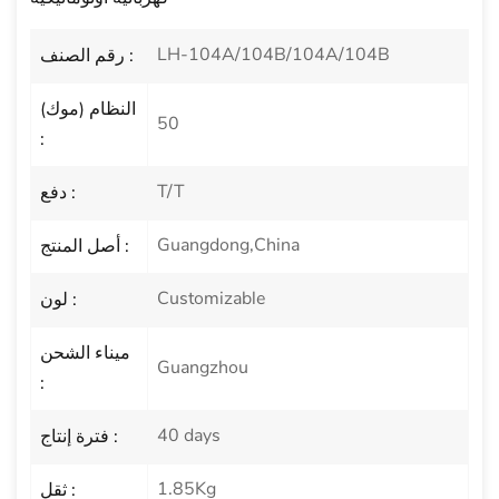
LH-104A/104B/104A/104B
رقم الصنف :
النظام (موك)
50
:
T/T
دفع :
Guangdong,China
أصل المنتج :
Customizable
لون :
ميناء الشحن
Guangzhou
:
40 days
فترة إنتاج :
1.85Kg
ثقل :