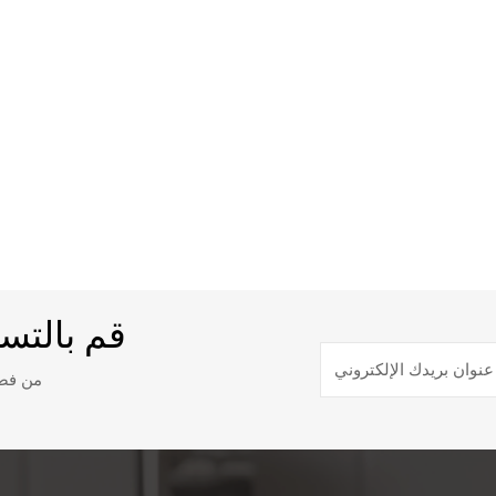
قم بالتس
من فضل