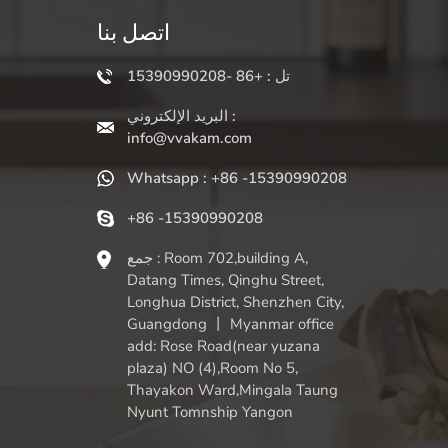
اتصل بنا
تل : +86 -15390990208
البريد الإلكتروني :
info@vvakam.com
Whatsapp : +86 -15390990208
+86 -15390990208
جمع : Room 702,building A,
Datang Times, Qinghu Street,
Longhua District, Shenzhen City,
Guangdong 丨 Myanmar office
add: Rose Road(near yuzana
plaza) NO (4),Room No 5,
Thayakon Ward,Mingala Taung
Nyunt Tomnship Yangon