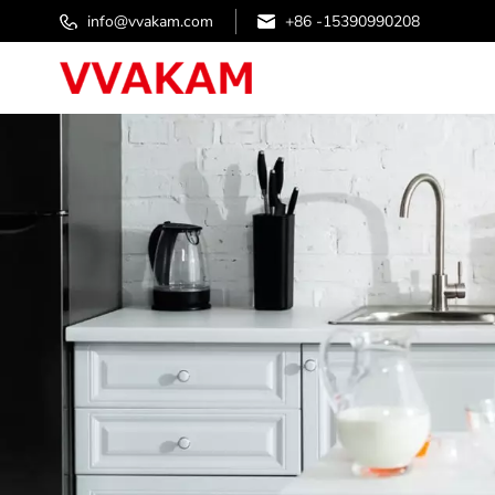
info@vvakam.com
+86 -15390990208