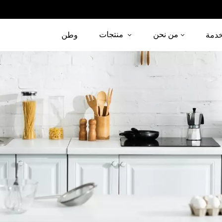
من نحن
منتجات
دمة
وطن