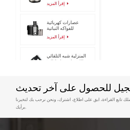
المقاوم للصدأ الذكية
إقرأ المزيد
طنجرة الضغط
الكهربائية
عصارات كهربائية
للفواكه النباتية
إقرأ المزيد
المنزلية شبه التلقائي
الكهربائية خلاط اليد
المحمولة البيض
إقرأ المزيد
الخافق خلاط
جيل للحصول على آخر تحديث
فرن صغير سعة 7 لتر /
10 لتر مع فرن بيتزا
ك تابع القراءة، ابق على اطلاع، اشترك، ونحن نرحب بك لتخبرنا
بباب زجاجي واحد
إقرأ المزيد
مؤقت لمدة 60 دقيقة
برأيك.