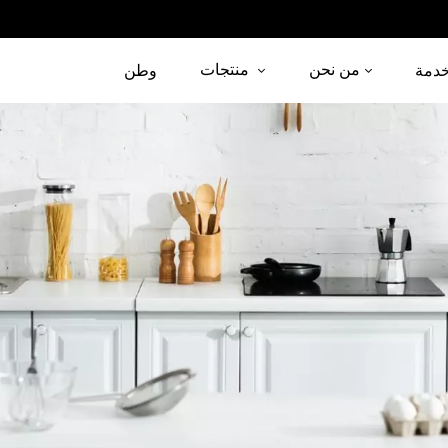
من نحن
منتجات
دمة
وطن