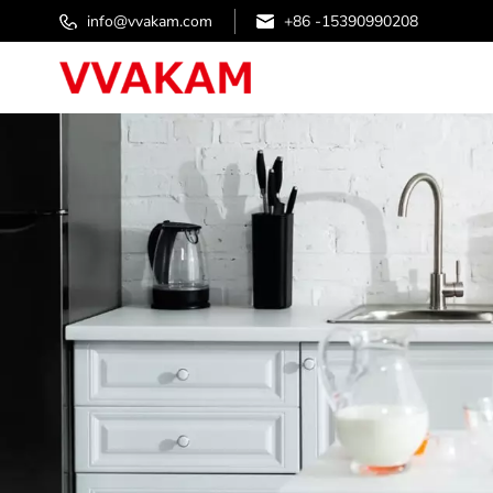
info@vvakam.com
+86 -15390990208