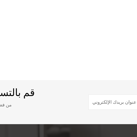
قم بالتس
من فضل