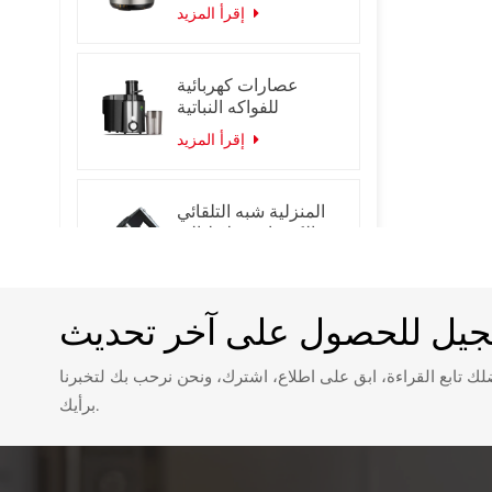
المقاوم للصدأ الذكية
إقرأ المزيد
طنجرة الضغط
الكهربائية
عصارات كهربائية
للفواكه النباتية
إقرأ المزيد
المنزلية شبه التلقائي
الكهربائية خلاط اليد
المحمولة البيض
إقرأ المزيد
الخافق خلاط
جيل للحصول على آخر تحديث
فرن صغير سعة 7 لتر /
10 لتر مع فرن بيتزا
ك تابع القراءة، ابق على اطلاع، اشترك، ونحن نرحب بك لتخبرنا
بباب زجاجي واحد
إقرأ المزيد
مؤقت لمدة 60 دقيقة
برأيك.