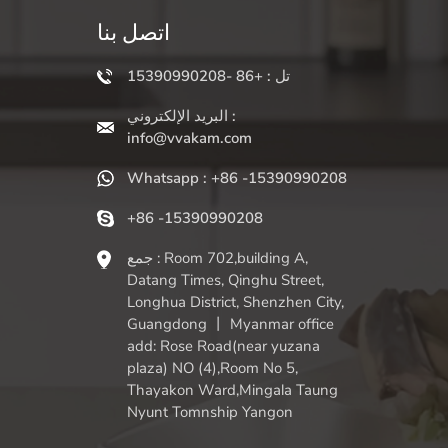
اتصل بنا
تل : +86 -15390990208
البريد الإلكتروني :
info@vvakam.com
Whatsapp : +86 -15390990208
+86 -15390990208
جمع : Room 702,building A,
Datang Times, Qinghu Street,
Longhua District, Shenzhen City,
Guangdong 丨 Myanmar office
add: Rose Road(near yuzana
plaza) NO (4),Room No 5,
Thayakon Ward,Mingala Taung
Nyunt Tomnship Yangon