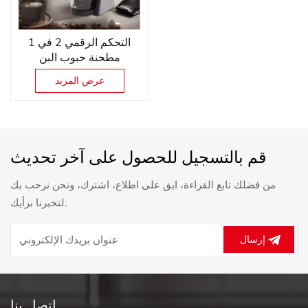
التحكم الرقمي 2 في 1
مطحنة حبوب البن
الكهربائية فندق / مقهى
عرض المزيد
محلات القهوة آلة طحن
القهوة
قم بالتسجيل للحصول على آخر تحديث
من فضلك تابع القراءة، ابق على اطلاع، اشترك، ونحن نرحب بك
لتخبرنا برأيك.
إرسال
اتصل بنا