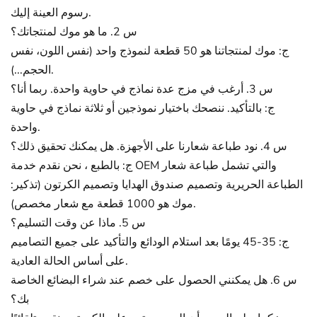
رسوم العينة إليك.
س 2. ما هو موك لمنتجاتك؟
ج: موك لمنتجاتنا هو 50 قطعة لنموذج واحد (نفس اللون، نفس
الحجم...).
س 3. أرغب في مزج عدة نماذج في حاوية واحدة. ربما أنا؟
ج: بالتأكيد. ننصحك باختيار نموذجين أو ثلاثة نماذج في حاوية
واحدة.
س 4. نود طباعة شعارنا على الأجهزة. هل يمكنك تحقيق ذلك؟
ج: بالطبع ، نحن نقدم خدمة OEM والتي تشمل طباعة شعار
الطباعة الحريرية وتصميم صندوق الهدايا وتصميم الكرتون (تذكير:
موك هو 1000 قطعة مع شعار مخصص).
س 5. ماذا عن وقت التسليم؟
ج: 35-45 يومًا بعد استلام الودائع والتأكيد على جميع التصاميم
على أساس الحالة العادية.
س 6. هل يمكنني الحصول على خصم عند شراء البضائع الخاصة
بك؟