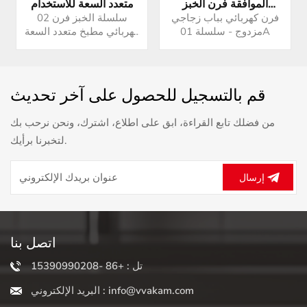
الموافقة فرن الخبز
متعدد السعة للاستخدام
ويست بوينت فرن الخبز
المنزلي
فرن كهربائي بباب زجاجي
02 سلسلة الخبز فرن
الصانع
مزدوج - سلسلة 01A
كهربائي مطبخ متعدد السعة
فرن كهربائي فرن لخبز
العيش البيتزا المنزلية
قم بالتسجيل للحصول على آخر تحديث
من فضلك تابع القراءة، ابق على اطلاع، اشترك، ونحن نرحب بك
لتخبرنا برأيك.
إرسال
اتصل بنا
تل : +86 -15390990208
البريد الإلكتروني : info@vvakam.com