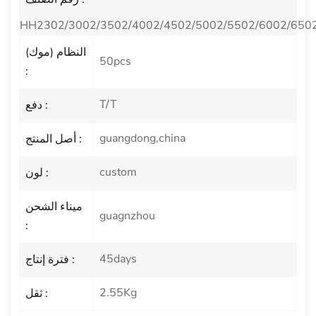
HH2302/3002/3502/4002/4502/5002/5502/6002/650
النظام (موك)
50pcs
:
T/T
دفع :
guangdong,china
أصل المنتج :
custom
لون :
ميناء الشحن
guagnzhou
:
45days
فترة إنتاج :
2.55Kg
ثقل :