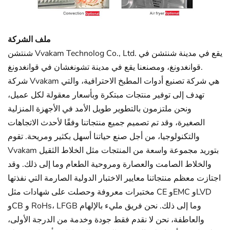
ملف الشركة
شنتشن Vvakam Technolog Co., Ltd. يقع في مدينة شنتشن في
قوانغدونغ، ومصنعنا يقع في مدينة تشونغشان في قوانغدونغ.
شركة Vvakam هي شركة تصنيع أدوات المطبخ الاحترافية، والتي
تهدف إلى توفير منتجات مبتكرة وبأسعار معقولة لكل عميل،
ونحن ملتزمون بالتطوير طويل الأمد في الأجهزة المنزلية
الصغيرة، وقد تم تصميم جميع منتجاتنا وفقًا لأحدث الاتجاهات
والتكنولوجيا، من أجل صنع حياتنا أسهل بكثير ومريحة. تقوم
Vvakam بتوريد مجموعة واسعة من المنتجات مثل الخلاط الثقيل
والخلاط الصامت والعصارة ومروحية الطعام وما إلى ذلك. وقد
اجتازت معظم منتجاتنا معايير الاختبار الدولية الصارمة التي نفذتها
مختبرات معروفة وحصلت على شهادات مثل CE وEMC وLVD
وCB و RoHs، LFGB وما إلى ذلك. نحن فريق مليء بالإلهام
والعاطفة، نحن لا نقدم فقط جودة وخدمة من الدرجة الأولى،