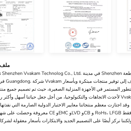
ملف 
تقع ش
في مقاطعة Guangdong. شر
طور المستمر في الأجهزة المنزلية الصغيرة، حيث تم تصميم جميع منتجات
لأحدث الاتجاهات والتكنولوجيا، من أجل جعل حياتنا أسهل وأكثر راحة. تقوم Vvakam بتوريد مجموعة واسعة من المنتجات م
د اجتازت معظم منتجاتنا معايير الاختبار الدولية الصارمة التي نفذتها
معروفة وحصلت على شهادات مثل CE وEMC وLVD وCB و RoHs، LFGB وما إلى ذلك. نحن فريق مليء با