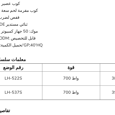
*كوب عصير 600 مل
*كوب مفرمة لحم سعة 500 مل
* قفص لضرب
* إدراج VDE ثنائي مستدير
* موك: 50 جهاز كمبيوتر شخصى
* OEM / ODM: قابل للتخصيص
*تحميل الكمية: 20'/40'GP;40'HQ
معلمات سلسلة
قوة
رقم الوضع
700 واط
LH-522S
700 واط
LH-537S
تفاصيل