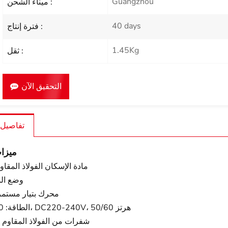
Guangzhou
ميناء الشحن :
40 days
فترة إنتاج :
1.45Kg
ثقل :
التحقيق الآن
تفاصيل 
ميزات
* مادة الإسكان الفولاذ المقا
*2 وضع 
* 7812 محرك بتيار مستم
*الطاقة: 700 وات، DC220-240V، 50/60 هرتز
* 4 شفرات من الفولاذ المقاوم 