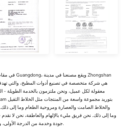
معقولة لكل عميل، ونحن ملتزمون بالخدمة الطويلة - الت
والخلاط الصامت والعصارة ومروحية الطعام وما إلى ذلك. وق
جودة وخدمة من الدرجة الأولى، ولكننا نركز أيضًا على التصميم الجديد والابتكارات بأسعار معقولة لشركاء الأعمال.