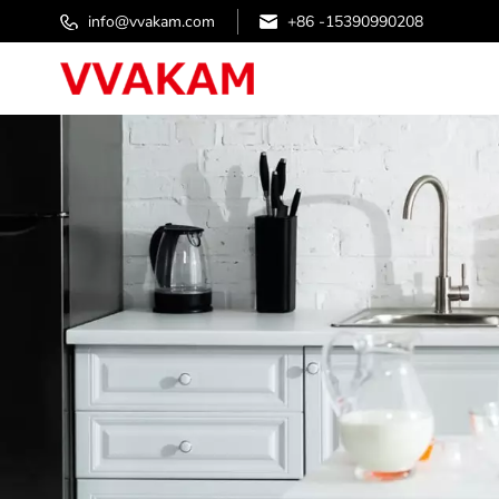
info@vvakam.com
+86 -15390990208