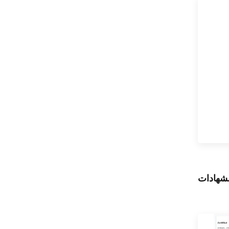
10 لتر مع فرن بيتزا
بباب زجاجي واحد
إقرأ المزيد
مؤقت لمدة 60 دقيقة
لشهادات