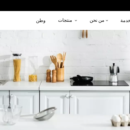
من نحن
منتجات
دمة
وطن