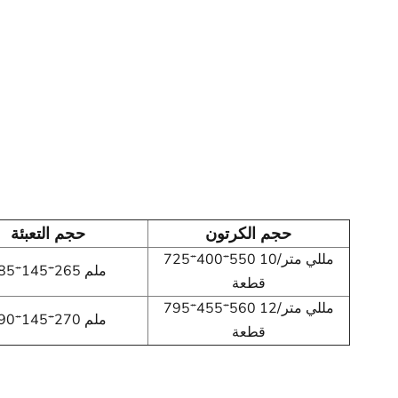
حجم الكرتون
حجم التعبئة
725*400*550 مللي متر/10
385*145*265 ملم
قطعة
795*455*560 مللي متر/12
390*145*270 ملم
قطعة